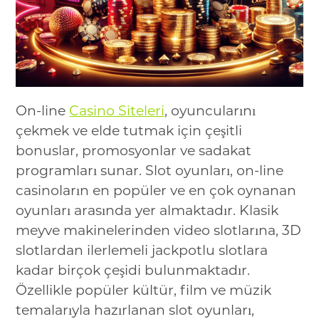
On-line
Casino Siteleri
, oyuncularını
çekmek ve elde tutmak için çeşitli
bonuslar, promosyonlar ve sadakat
programları sunar. Slot oyunları, on-line
casinoların en popüler ve en çok oynanan
oyunları arasında yer almaktadır. Klasik
meyve makinelerinden video slotlarına, 3D
slotlardan ilerlemeli jackpotlu slotlara
kadar birçok çeşidi bulunmaktadır.
Özellikle popüler kültür, film ve müzik
temalarıyla hazırlanan slot oyunları,