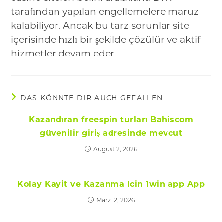
tarafından yapılan engellemelere maruz
kalabiliyor. Ancak bu tarz sorunlar site
içerisinde hızlı bir şekilde çözülür ve aktif
hizmetler devam eder.
DAS KÖNNTE DIR AUCH GEFALLEN
Kazandıran freespin turları Bahiscom
güvenilir giriş adresinde mevcut
August 2, 2026
Kolay Kayit ve Kazanma Icin 1win app App
März 12, 2026