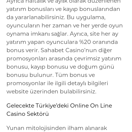
Ayrıca haftalık ve aylık olarak düzenlenen
yatırım bonusları ve kayıp bonuslarından
da yararlanabilirsiniz. Bu uygulama,
oyuncuların her zaman ve her yerde oyun
oynama imkanı sağlar. Ayrıca, site her ay
yatırım yapan oyunculara %20 oranında
bonus verir. Sahabet Casino’nun diğer
promosyonları arasında çevrimsiz yatırım
bonusu, kayıp bonusu ve doğum günü
bonusu bulunur. Tüm bonus ve
promosyonlar ile ilgili detaylı bilgileri
website üzerinden bulabilirsiniz.
Gelecekte Türkiye’deki Online On Line
Casino Sektörü
Yunan mitolojisinden ilham alınarak