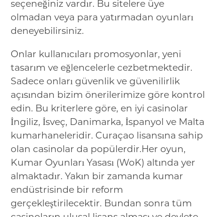
seçeneğiniz vardır. Bu sitelere üye
olmadan veya para yatırmadan oyunları
deneyebilirsiniz.
Onlar kullanıcıları promosyonlar, yeni
tasarım ve eğlencelerle cezbetmektedir.
Sadece onları güvenlik ve güvenilirlik
açısından bizim önerilerimize göre kontrol
edin. Bu kriterlere göre, en iyi casinolar
İngiliz, İsveç, Danimarka, İspanyol ve Malta
kumarhaneleridir. Curaçao lisansına sahip
olan casinolar da popülerdir.Her oyun,
Kumar Oyunları Yasası (WoK) altında yer
almaktadır. Yakın bir zamanda kumar
endüstrisinde bir reform
gerçekleştirilecektir. Bundan sonra tüm
casinoların ulusal lisans alması ve devlete