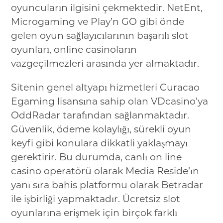
oyuncuların ilgisini çekmektedir. NetEnt,
Microgaming ve Play’n GO gibi önde
gelen oyun sağlayıcılarının başarılı slot
oyunları, online casinoların
vazgeçilmezleri arasında yer almaktadır.
Sitenin genel altyapı hizmetleri Curacao
Egaming lisansına sahip olan VDcasino’ya
OddRadar tarafından sağlanmaktadır.
Güvenlik, ödeme kolaylığı, sürekli oyun
keyfi gibi konulara dikkatli yaklaşmayı
gerektirir. Bu durumda, canlı on line
casino operatörü olarak Media Reside’ın
yanı sıra bahis platformu olarak Betradar
ile işbirliği yapmaktadır. Ücretsiz slot
oyunlarına erişmek için birçok farklı