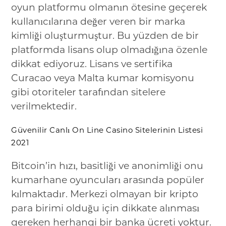
oyun platformu olmanın ötesine geçerek
kullanıcılarına değer veren bir marka
kimliği oluşturmuştur. Bu yüzden de bir
platformda lisans olup olmadığına özenle
dikkat ediyoruz. Lisans ve sertifika
Curacao veya Malta kumar komisyonu
gibi otoriteler tarafından sitelere
verilmektedir.
Güvenilir Canlı On Line Casino Sitelerinin Listesi
2021
Bitcoin’in hızı, basitliği ve anonimliği onu
kumarhane oyuncuları arasında popüler
kılmaktadır. Merkezi olmayan bir kripto
para birimi olduğu için dikkate alınması
gereken herhangi bir banka ücreti yoktur.