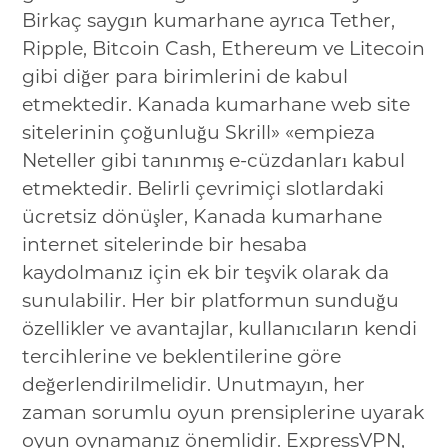
Birkaç saygın kumarhane ayrıca Tether,
Ripple, Bitcoin Cash, Ethereum ve Litecoin
gibi diğer para birimlerini de kabul
etmektedir. Kanada kumarhane web site
sitelerinin çoğunluğu Skrill» «empieza
Neteller gibi tanınmış e-cüzdanları kabul
etmektedir. Belirli çevrimiçi slotlardaki
ücretsiz dönüşler, Kanada kumarhane
internet sitelerinde bir hesaba
kaydolmanız için ek bir teşvik olarak da
sunulabilir. Her bir platformun sunduğu
özellikler ve avantajlar, kullanıcıların kendi
tercihlerine ve beklentilerine göre
değerlendirilmelidir. Unutmayın, her
zaman sorumlu oyun prensiplerine uyarak
oyun oynamanız önemlidir. ExpressVPN,