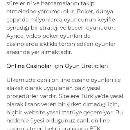
sürelerini ve harcamalarını takip
etmelerine yardımcı olur. Poker, dünya
çapında milyonlarca oyuncunun keyifle
oynadığı bir strateji ve beceri oyunudur.
Ayrıca, video poker oyunları da
casinolarda sıklıkla tercih edilen oyunlar
arasında yer almaktadır.
Online Casinolar Için Oyun Üreticileri
Ülkemizde canlı on line casino oyunları ile
alakalı olarak uygulanan bazı yasal
prosedürler vardır. Sitelere Türkiye’de yasal
olarak lisans veren bir şirket olmadığı için,
hiçbir website yasal statüye geçemiyor. Bu
nedenle üyesi olduğunuz canlı on line
casino siteleri belirli aralıklarla BTK