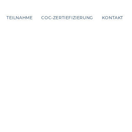
TEILNAHME
COC-ZERTIEFIZIERUNG
KONTAKT