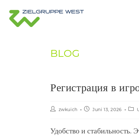
Zum
Inhalt
springen
BLOG
Регистрация в игр
Beitrags-
Beitrag
Beit
zwkuich
Juni 13, 2026
Autor:
veröffentlicht:
Kate
Удобство и стабильность. 