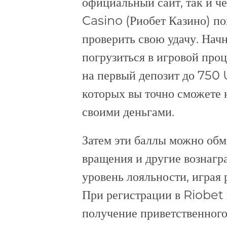
официальный сайт, так и ч
Casino (Риобет Казино) по
проверить свою удачу. Начн
погрузиться в игровой про
на первый депозит до 750 
которых вы точно сможете 
своими деньгами.
Затем эти баллы можно обм
вращения и другие вознагр
уровень лояльности, играя 
При регистрации в Riobet 
получение приветственного