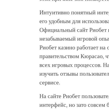
Интуитивно понятный инте
его удобным для использов
Официальный сайт Риобет 
незабываемый игровой опыт
Риобет казино работает на
правительством Кюрасао, ч
всех игровых процессов. Н
изучить отзывы пользовате
сервисе.
На сайте Риобет пользоват
интерфейс, но зато совсем 