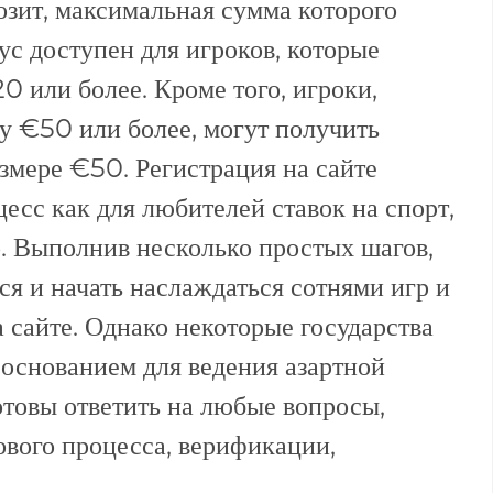
зит, максимальная сумма которого
ус доступен для игроков, которые
0 или более. Кроме того, игроки,
у €50 или более, могут получить
змере €50. Регистрация на сайте
есс как для любителей ставок на спорт,
о. Выполнив несколько простых шагов,
ся и начать наслаждаться сотнями игр и
 сайте. Однако некоторые государства
 основанием для ведения азартной
отовы ответить на любые вопросы,
вого процесса, верификации,