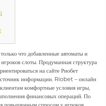
й
т
 только что добавленные автоматы и
 игроков слоты. Продуманная структура
риентироваться на сайте Риобет
источник информации. Riobet – онлайн
т клиентам комфортные условия игры,
ыполнения финансовых операций. По
ся повышенным спросом у игроков.