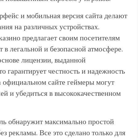
рфейс и мобильная версия сайта делают
ания на различных устройствах.
казино предлагает своим посетителям
 в легальной и безопасной атмосфере.
 основе лицензии, выданной
то гарантирует честность и надежность
а официальном сайте геймеры могут
лей и убедиться в высококачественном
ель обнаружит максимально простой
без рекламы. Все это сделано только для