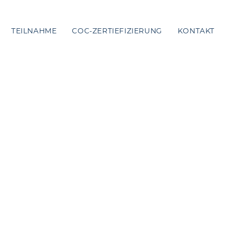
TEILNAHME
COC-ZERTIEFIZIERUNG
KONTAKT