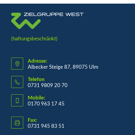
(haftungsbeschränkt)
Adresse:
Albecker Steige 87, 89075 Ulm
Telefon
0731 9809 20 70
Mobile:
0170 963 17 45
Fax:
0731 945 83 51