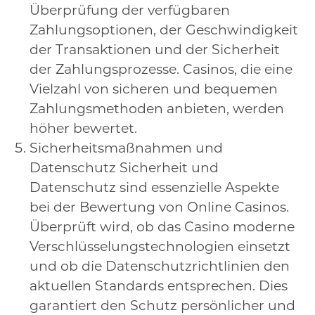
Überprüfung der verfügbaren
Zahlungsoptionen, der Geschwindigkeit
der Transaktionen und der Sicherheit
der Zahlungsprozesse. Casinos, die eine
Vielzahl von sicheren und bequemen
Zahlungsmethoden anbieten, werden
höher bewertet.
Sicherheitsmaßnahmen und
Datenschutz Sicherheit und
Datenschutz sind essenzielle Aspekte
bei der Bewertung von Online Casinos.
Überprüft wird, ob das Casino moderne
Verschlüsselungstechnologien einsetzt
und ob die Datenschutzrichtlinien den
aktuellen Standards entsprechen. Dies
garantiert den Schutz persönlicher und