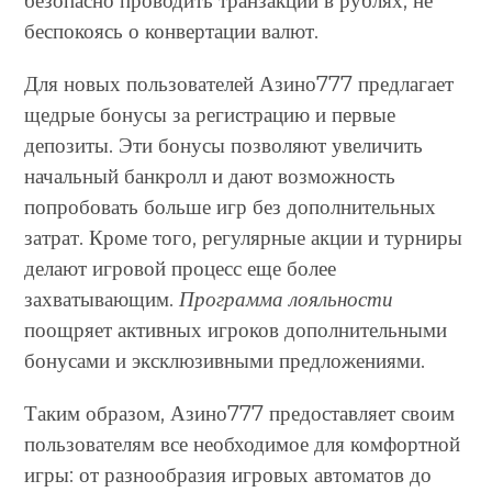
безопасно проводить транзакции в рублях, не
беспокоясь о конвертации валют.
Для новых пользователей Азино777 предлагает
щедрые бонусы за регистрацию и первые
депозиты. Эти бонусы позволяют увеличить
начальный банкролл и дают возможность
попробовать больше игр без дополнительных
затрат. Кроме того, регулярные акции и турниры
делают игровой процесс еще более
захватывающим.
Программа лояльности
поощряет активных игроков дополнительными
бонусами и эксклюзивными предложениями.
Таким образом, Азино777 предоставляет своим
пользователям все необходимое для комфортной
игры: от разнообразия игровых автоматов до