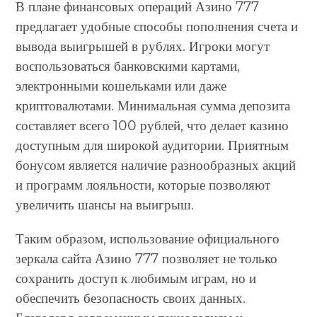
В плане финансовых операций Азино 777
предлагает удобные способы пополнения счета и
вывода выигрышей в рублях. Игроки могут
воспользоваться банковскими картами,
электронными кошельками или даже
криптовалютами. Минимальная сумма депозита
составляет всего 100 рублей, что делает казино
доступным для широкой аудитории. Приятным
бонусом является наличие разнообразных акций
и программ лояльности, которые позволяют
увеличить шансы на выигрыш.
Таким образом, использование официального
зеркала сайта Азино 777 позволяет не только
сохранить доступ к любимым играм, но и
обеспечить безопасность своих данных.