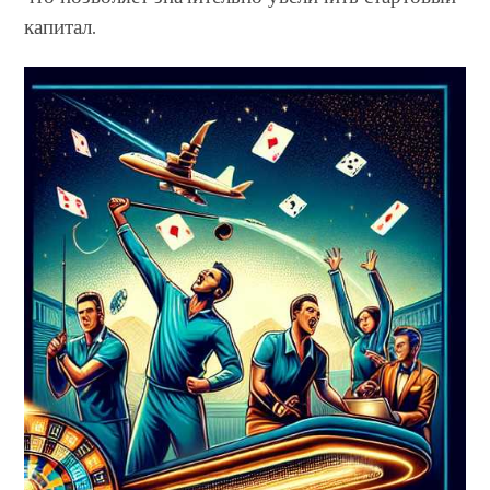
капитал.