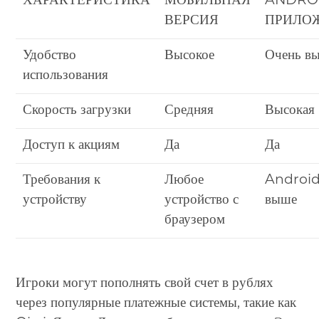
ХАРАКТЕРИСТИКА
МОБИЛЬНАЯ
ANDRO
ВЕРСИЯ
ПРИЛО
Удобство
Высокое
Очень вы
использования
Скорость загрузки
Средняя
Высокая
Доступ к акциям
Да
Да
Требования к
Любое
Android
устройству
устройство с
выше
браузером
Игроки могут пополнять свой счет в рублях
через популярные платежные системы, такие как