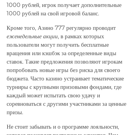
1000 рублей, игрок получает дополнительные
1000 рублей на свой игровой баланс.
Кроме того, Азино 777 регулярно проводит
еженедельные акции
, в рамках которых
пользователи могут получить бесплатные
вращения или кэшбэк за определенные виды
ставок. Такие предложения позволяют игрокам
попробовать новые игры без риска для своего
бюджета. Часто казино устраивает тематические
турниры с крупными призовыми фондами, где
каждый может испытать свою удачу и
соревноваться с другими участниками за ценные
призы.
Не стоит забывать и о программе лояльности,