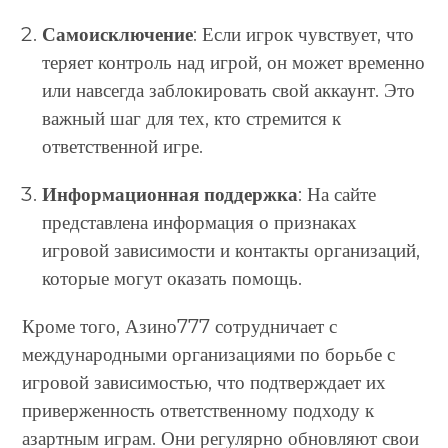
Самоисключение
: Если игрок чувствует, что
теряет контроль над игрой, он может временно
или навсегда заблокировать свой аккаунт. Это
важный шаг для тех, кто стремится к
ответственной игре.
Информационная поддержка
: На сайте
представлена информация о признаках
игровой зависимости и контакты организаций,
которые могут оказать помощь.
Кроме того, Азино777 сотрудничает с
международными организациями по борьбе с
игровой зависимостью, что подтверждает их
приверженность ответственному подходу к
азартным играм. Они регулярно обновляют свои