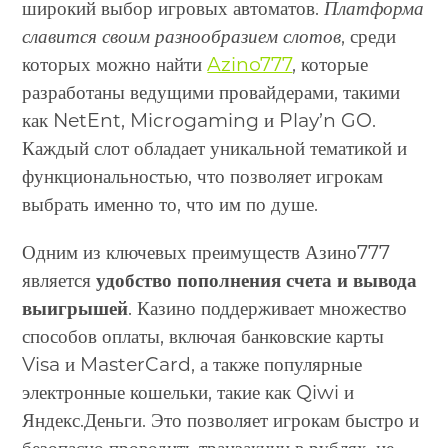
широкий выбор игровых автоматов.
Платформа
славится своим разнообразием слотов
, среди
которых можно найти
Azino777
, которые
разработаны ведущими провайдерами, такими
как NetEnt, Microgaming и Play’n GO.
Каждый слот обладает уникальной тематикой и
функциональностью, что позволяет игрокам
выбрать именно то, что им по душе.
Одним из ключевых преимуществ Азино777
является
удобство пополнения счета и вывода
выигрышей
. Казино поддерживает множество
способов оплаты, включая банковские карты
Visa и MasterCard, а также популярные
электронные кошельки, такие как Qiwi и
Яндекс.Деньги. Это позволяет игрокам быстро и