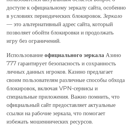
доступе к официальному зеркалу сайта, особенно
в условиях периодических блокировок.
Зеркало
— это альтернативный адрес сайта, который
позволяет обойти блокировки и продолжать
игру без ограничений.
Использование
официального зеркала
Азино
777 гарантирует безопасность и сохранность
личных данных игроков. Казино предлагает
своим пользователям различные способы обхода
блокировок, включая VPN-сервисы и
специальные приложения. Важно помнить, что
официальный сайт предоставляет актуальные
ссылки на рабочие зеркала, что помогает
избежать мошеннических ресурсов.