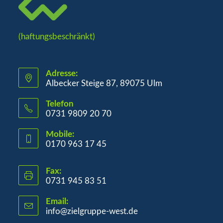
(haftungsbeschränkt)
Adresse:
Albecker Steige 87, 89075 Ulm
Telefon
0731 9809 20 70
Mobile:
0170 963 17 45
Fax:
0731 945 83 51
Email:
info@zielgruppe-west.de
Opens
in