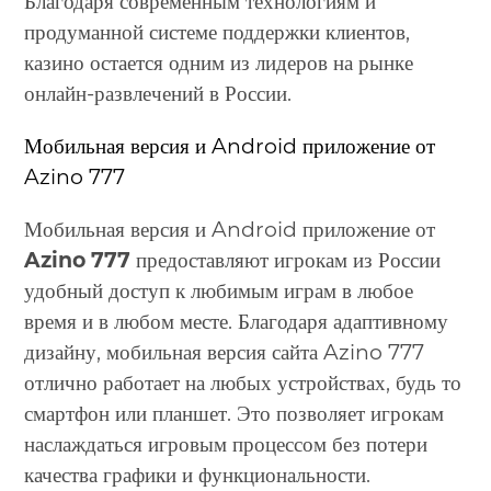
Благодаря современным технологиям и
продуманной системе поддержки клиентов,
казино остается одним из лидеров на рынке
онлайн-развлечений в России.
Мобильная версия и Android приложение от
Azino 777
Мобильная версия и Android приложение от
Azino 777
предоставляют игрокам из России
удобный доступ к любимым играм в любое
время и в любом месте. Благодаря адаптивному
дизайну, мобильная версия сайта Azino 777
отлично работает на любых устройствах, будь то
смартфон или планшет. Это позволяет игрокам
наслаждаться игровым процессом без потери
качества графики и функциональности.