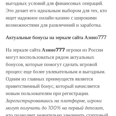
выгодных условий для финансовых операций.
Это делает его идеальным выбором для тех, кто
ищет надежное онлайн-казино с широкими
возможностями для развлечений и заработка.
Актуальные бонусы на зеркале сайта Азино777
На зеркале сайта
Азино777
игроки из России
могут воспользоваться рядом актуальных
бонусов, которые помогут сделать игровой
процесс еще более увлекательным и выгодным.
Одним из главных преимуществ является
приветственный бонус, который начисляется
новым пользователям при регистрации.
Зарегистрировавшись на платформе, игроки
могут получить до 100% на первый депозит
,
что позволяет значительно увеличить стартовый