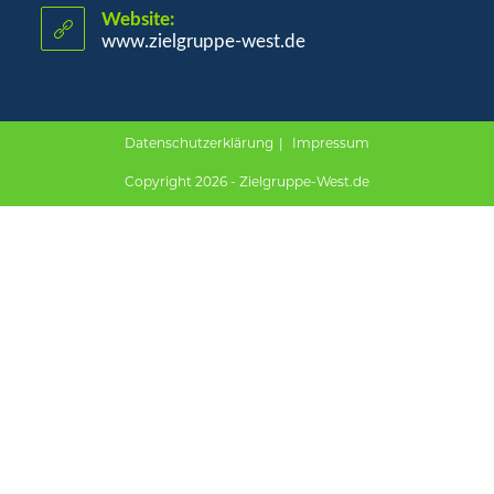
your
Website:
application
www.zielgruppe-west.de
Datenschutzerklärung
Impressum
Copyright 2026 - Zielgruppe-West.de