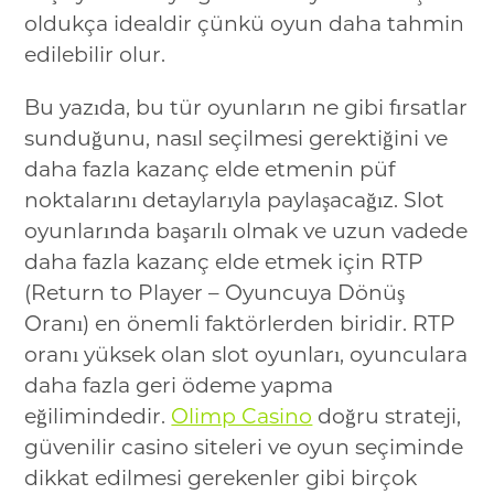
oldukça idealdir çünkü oyun daha tahmin
edilebilir olur.
Bu yazıda, bu tür oyunların ne gibi fırsatlar
sunduğunu, nasıl seçilmesi gerektiğini ve
daha fazla kazanç elde etmenin püf
noktalarını detaylarıyla paylaşacağız. Slot
oyunlarında başarılı olmak ve uzun vadede
daha fazla kazanç elde etmek için RTP
(Return to Player – Oyuncuya Dönüş
Oranı) en önemli faktörlerden biridir. RTP
oranı yüksek olan slot oyunları, oyunculara
daha fazla geri ödeme yapma
eğilimindedir.
Olimp Casino
doğru strateji,
güvenilir casino siteleri ve oyun seçiminde
dikkat edilmesi gerekenler gibi birçok