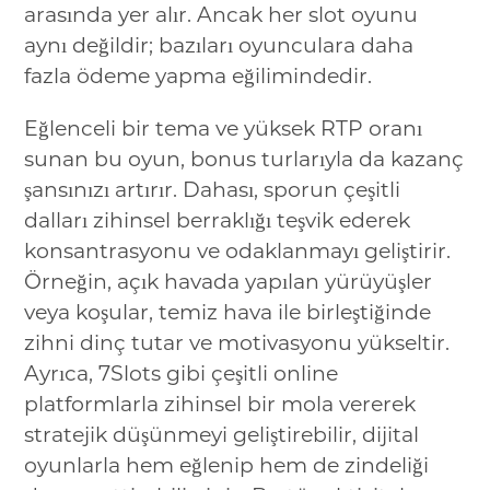
arasında yer alır. Ancak her slot oyunu
aynı değildir; bazıları oyunculara daha
fazla ödeme yapma eğilimindedir.
Eğlenceli bir tema ve yüksek RTP oranı
sunan bu oyun, bonus turlarıyla da kazanç
şansınızı artırır. Dahası, sporun çeşitli
dalları zihinsel berraklığı teşvik ederek
konsantrasyonu ve odaklanmayı geliştirir.
Örneğin, açık havada yapılan yürüyüşler
veya koşular, temiz hava ile birleştiğinde
zihni dinç tutar ve motivasyonu yükseltir.
Ayrıca, 7Slots gibi çeşitli online
platformlarla zihinsel bir mola vererek
stratejik düşünmeyi geliştirebilir, dijital
oyunlarla hem eğlenip hem de zindeliği