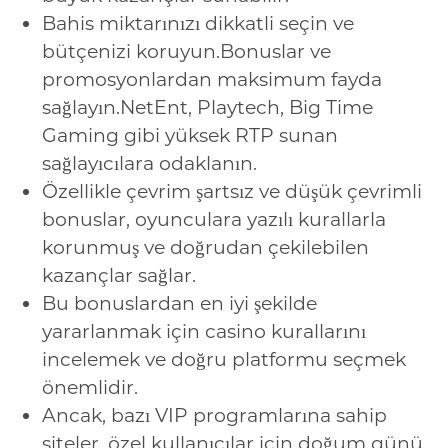
Bahis miktarınızı dikkatli seçin ve
bütçenizi koruyun.Bonuslar ve
promosyonlardan maksimum fayda
sağlayın.NetEnt, Playtech, Big Time
Gaming gibi yüksek RTP sunan
sağlayıcılara odaklanın.
Özellikle çevrim şartsız ve düşük çevrimli
bonuslar, oyunculara yazılı kurallarla
korunmuş ve doğrudan çekilebilen
kazançlar sağlar.
Bu bonuslardan en iyi şekilde
yararlanmak için casino kurallarını
incelemek ve doğru platformu seçmek
önemlidir.
Ancak, bazı VIP programlarına sahip
siteler, özel kullanıcılar için doğum günü