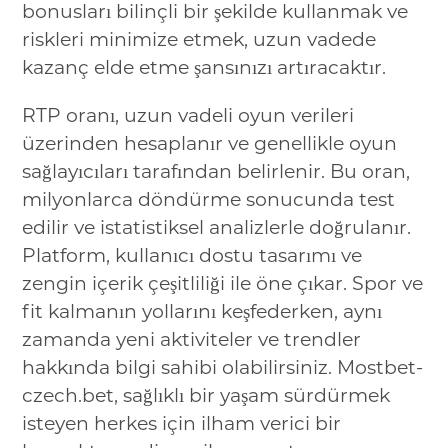
bonusları bilinçli bir şekilde kullanmak ve
riskleri minimize etmek, uzun vadede
kazanç elde etme şansınızı artıracaktır.
RTP oranı, uzun vadeli oyun verileri
üzerinden hesaplanır ve genellikle oyun
sağlayıcıları tarafından belirlenir. Bu oran,
milyonlarca döndürme sonucunda test
edilir ve istatistiksel analizlerle doğrulanır.
Platform, kullanıcı dostu tasarımı ve
zengin içerik çeşitliliği ile öne çıkar. Spor ve
fit kalmanın yollarını keşfederken, aynı
zamanda yeni aktiviteler ve trendler
hakkında bilgi sahibi olabilirsiniz. Mostbet-
czech.bet, sağlıklı bir yaşam sürdürmek
isteyen herkes için ilham verici bir