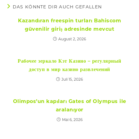
DAS KÖNNTE DIR AUCH GEFALLEN
Kazandıran freespin turları Bahiscom
güvenilir giriş adresinde mevcut
August 2, 2026
Рабочее зеркало Кэт Казино – регулярный
доступ в мир казино развлечений
Juli 15, 2026
Olimpos’un kapıları Gates of Olympus ile
aralanıyor
Mai 6, 2026