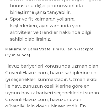
bonusunu diğer promosyonlarla
birleştirme şansı tanıyabilir.
Spor ve fit kalmanın yollarını
keşfederken, aynı zamanda yeni
aktiviteler ve trendler hakkında bilgi
sahibi olabilirsiniz.
Maksimum Bahis Stratejisini Kullanın (Jackpot
Oyunlarında)
Havuz bariyerleri konusunda uzman olan
GuvenliHavuz.com, havuz sahiplerine en
iyi seçenekleri sunmaktadır. Uzman ekibi
ile havuzunuzun özelliklerine göre en
uygun havuz bariyeri seçeneklerini sunan
GuvenliHavuz.com, havuzunuzun
güvenliği için doğru bir seçimdir. En