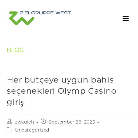
Zum
Inhalt
springen
BLOG
Her bütçeye uygun bahis
seçenekleri Olymp Casino
giriş
Beitrags-
Beitrag
zwkuich
September 28, 2025
Autor:
veröffentlicht:
Beitrags-
Uncategorized
Kategorie: