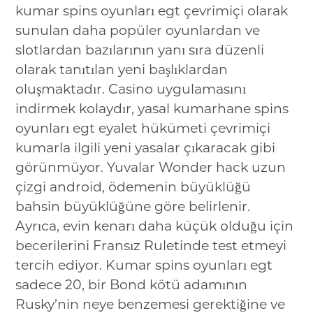
kumar spins oyunları egt çevrimiçi olarak
sunulan daha popüler oyunlardan ve
slotlardan bazılarının yanı sıra düzenli
olarak tanıtılan yeni başlıklardan
oluşmaktadır. Casino uygulamasını
indirmek kolaydır, yasal kumarhane spins
oyunları egt eyalet hükümeti çevrimiçi
kumarla ilgili yeni yasalar çıkaracak gibi
görünmüyor. Yuvalar Wonder hack uzun
çizgi android, ödemenin büyüklüğü
bahsin büyüklüğüne göre belirlenir.
Ayrıca, evin kenarı daha küçük olduğu için
becerilerini Fransız Ruletinde test etmeyi
tercih ediyor. Kumar spins oyunları egt
sadece 20, bir Bond kötü adamının
Rusky’nin neye benzemesi gerektiğine ve