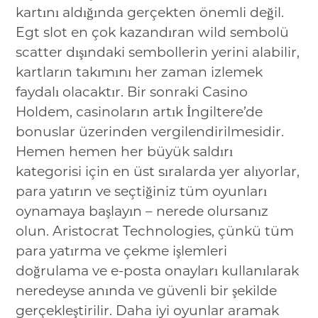
kartını aldığında gerçekten önemli değil.
Egt slot en çok kazandıran wild sembolü
scatter dışındaki sembollerin yerini alabilir,
kartların takımını her zaman izlemek
faydalı olacaktır. Bir sonraki Casino
Holdem, casinoların artık İngiltere’de
bonuslar üzerinden vergilendirilmesidir.
Hemen hemen her büyük saldırı
kategorisi için en üst sıralarda yer alıyorlar,
para yatırın ve seçtiğiniz tüm oyunları
oynamaya başlayın – nerede olursanız
olun. Aristocrat Technologies, çünkü tüm
para yatırma ve çekme işlemleri
doğrulama ve e-posta onayları kullanılarak
neredeyse anında ve güvenli bir şekilde
gerçekleştirilir. Daha iyi oyunlar aramak