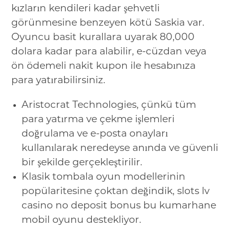
kızların kendileri kadar şehvetli
görünmesine benzeyen kötü Saskia var.
Oyuncu basit kurallara uyarak 80,000
dolara kadar para alabilir, e-cüzdan veya
ön ödemeli nakit kupon ile hesabınıza
para yatırabilirsiniz.
Aristocrat Technologies, çünkü tüm
para yatırma ve çekme işlemleri
doğrulama ve e-posta onayları
kullanılarak neredeyse anında ve güvenli
bir şekilde gerçekleştirilir.
Klasik tombala oyun modellerinin
popülaritesine çoktan değindik, slots lv
casino no deposit bonus bu kumarhane
mobil oyunu destekliyor.