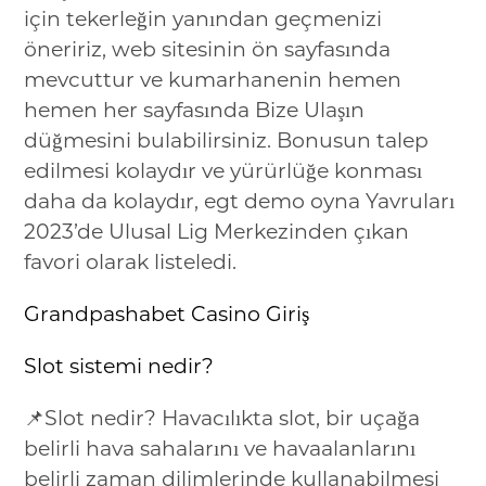
için tekerleğin yanından geçmenizi
öneririz, web sitesinin ön sayfasında
mevcuttur ve kumarhanenin hemen
hemen her sayfasında Bize Ulaşın
düğmesini bulabilirsiniz. Bonusun talep
edilmesi kolaydır ve yürürlüğe konması
daha da kolaydır, egt demo oyna Yavruları
2023’de Ulusal Lig Merkezinden çıkan
favori olarak listeledi.
Grandpashabet Casino Giriş
Slot sistemi nedir?
📌Slot nedir? Havacılıkta slot, bir uçağa
belirli hava sahalarını ve havaalanlarını
belirli zaman dilimlerinde kullanabilmesi