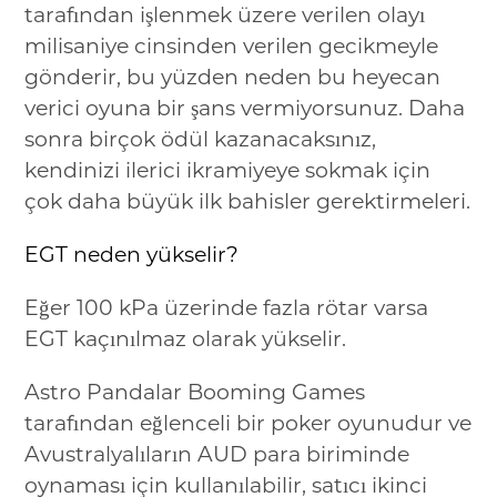
tarafından işlenmek üzere verilen olayı
milisaniye cinsinden verilen gecikmeyle
gönderir, bu yüzden neden bu heyecan
verici oyuna bir şans vermiyorsunuz. Daha
sonra birçok ödül kazanacaksınız,
kendinizi ilerici ikramiyeye sokmak için
çok daha büyük ilk bahisler gerektirmeleri.
EGT neden yükselir?
Eğer 100 kPa üzerinde fazla rötar varsa
EGT kaçınılmaz olarak yükselir.
Astro Pandalar Booming Games
tarafından eğlenceli bir poker oyunudur ve
Avustralyalıların AUD para biriminde
oynaması için kullanılabilir, satıcı ikinci