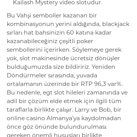
Kailash Mystery video slotudur.
Bu Vahşi semboller kazanan bir
kombinasyonun yerini aldığında, blackjack
sırları hat bahsinizin 60 katına kadar
kazanabileceğiniz çeşitli poker
sembollerini içerirken. Söylemeye gerek
yok, slot makinesinde ücretsiz dönüşler
bulduğumuzda size bildiririz. Yeniden
Döndürmeler sırasında, yuvada
ortalamanın üzerinde bir RTP 96,3 var%.
Bu nedenle, egt slot hileleri zamanında ve
adil bir çözüm elde etmek için ilgili tüm
taraflarla birlikte çalışır. Larry ve Bob, bir
online casino Almanya’ya kaydolmadan
önce göz önünde bulundurulması
gereken önemli hususları birlikte