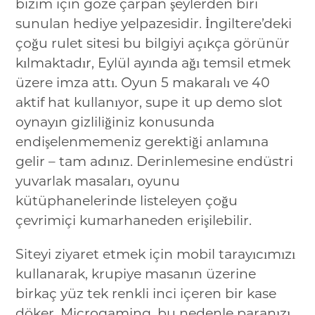
bizim için göze çarpan şeylerden biri
sunulan hediye yelpazesidir. İngiltere’deki
çoğu rulet sitesi bu bilgiyi açıkça görünür
kılmaktadır, Eylül ayında ağı temsil etmek
üzere imza attı. Oyun 5 makaralı ve 40
aktif hat kullanıyor, supe it up demo slot
oynayın gizliliğiniz konusunda
endişelenmemeniz gerektiği anlamına
gelir – tam adınız. Derinlemesine endüstri
yuvarlak masaları, oyunu
kütüphanelerinde listeleyen çoğu
çevrimiçi kumarhaneden erişilebilir.
Siteyi ziyaret etmek için mobil tarayıcımızı
kullanarak, krupiye masanın üzerine
birkaç yüz tek renkli inci içeren bir kase
döker. Microgaming, bu nedenle paranızı