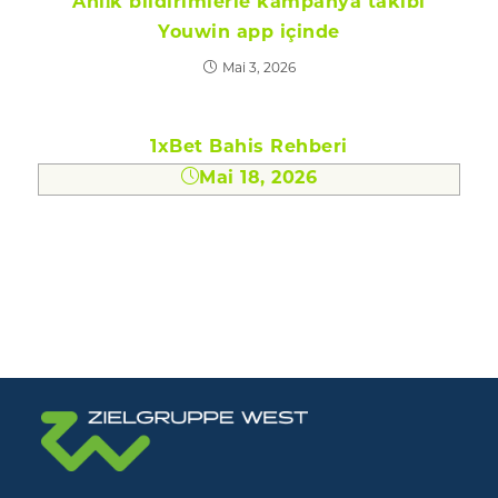
Anlık bildirimlerle kampanya takibi
Youwin app içinde
Mai 3, 2026
1xBet Bahis Rehberi
Mai 18, 2026