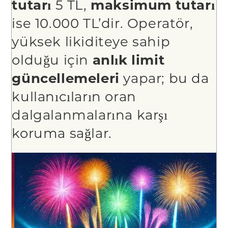
tutarı
5 TL,
maksimum tutarı
ise 10.000 TL’dir. Operatör,
yüksek likiditeye sahip
olduğu için
anlık limit
güncellemeleri
yapar; bu da
kullanıcıların oran
dalgalanmalarına karşı
koruma sağlar.