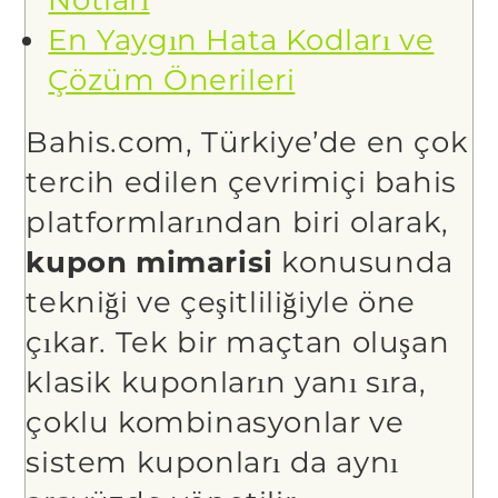
Notları
En Yaygın Hata Kodları ve
Çözüm Önerileri
Bahis.com, Türkiye’de en çok
tercih edilen çevrimiçi bahis
platformlarından biri olarak,
kupon mimarisi
konusunda
tekniği ve çeşitliliğiyle öne
çıkar. Tek bir maçtan oluşan
klasik kuponların yanı sıra,
çoklu kombinasyonlar ve
sistem kuponları da aynı