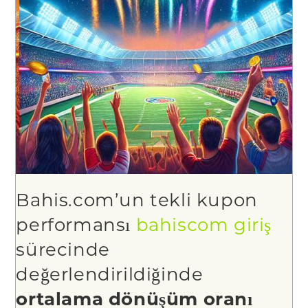
Bahis.com’un tekli kupon
performansı
bahiscom giriş
sürecinde
değerlendirildiğinde
ortalama dönüşüm oranı