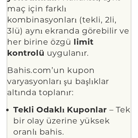
maç için farklı
kombinasyonları (tekli, 2li,
3lü) aynı ekranda görebilir ve
her birine özgü
limit
kontrolü
uygulanır.
Bahis.com’un kupon
varyasyonları şu başlıklar
altında toplanır:
Tekli Odaklı Kuponlar
– Tek
bir olay üzerine yüksek
oranlı bahis.