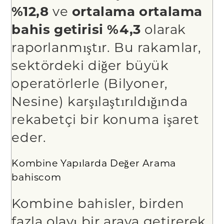
%12,8
ve
ortalama ortalama
bahis getirisi %4,3
olarak
raporlanmıştır. Bu rakamlar,
sektördeki diğer büyük
operatörlerle (Bilyoner,
Nesine) karşılaştırıldığında
rekabetçi bir konuma işaret
eder.
Kombine Yapılarda Değer Arama
bahiscom
Kombine bahisler, birden
fazla olayı bir araya getirerek