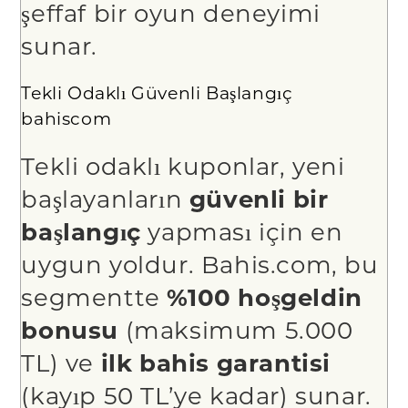
şeffaf bir oyun deneyimi
sunar.
Tekli Odaklı Güvenli Başlangıç
bahiscom
Tekli odaklı kuponlar, yeni
başlayanların
güvenli bir
başlangıç
yapması için en
uygun yoldur. Bahis.com, bu
segmentte
%100 hoşgeldin
bonusu
(maksimum 5.000
TL) ve
ilk bahis garantisi
(kayıp 50 TL’ye kadar) sunar.