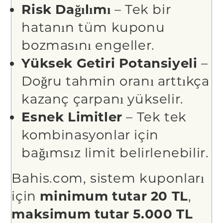
Risk Dağılımı
– Tek bir
hatanın tüm kuponu
bozmasını engeller.
Yüksek Getiri Potansiyeli
–
Doğru tahmin oranı arttıkça
kazanç çarpanı yükselir.
Esnek Limitler
– Tek tek
kombinasyonlar için
bağımsız limit belirlenebilir.
Bahis.com, sistem kuponları
için
minimum tutar 20 TL
,
maksimum tutar 5.000 TL