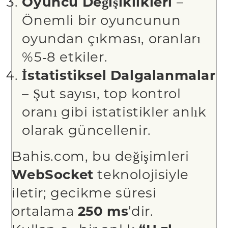
Oyuncu Değişiklikleri
–
Önemli bir oyuncunun
oyundan çıkması, oranları
%5‑8 etkiler.
İstatistiksel Dalgalanmalar
– Şut sayısı, top kontrol
oranı gibi istatistikler anlık
olarak güncellenir.
Bahis.com, bu değişimleri
WebSocket
teknolojisiyle
iletir; gecikme süresi
ortalama
250 ms
’dir.