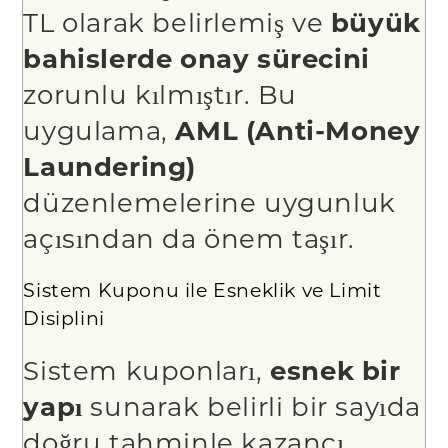
TL olarak belirlemiş ve
büyük
bahislerde onay sürecini
zorunlu kılmıştır. Bu
uygulama,
AML (Anti-Money
Laundering)
düzenlemelerine uygunluk
açısından da önem taşır.
Sistem Kuponu ile Esneklik ve Limit
Disiplini
Sistem kuponları,
esnek bir
yapı
sunarak belirli bir sayıda
doğru tahminle kazancı