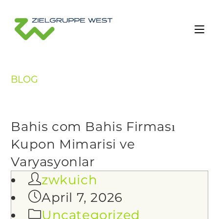
Zum
Inhalt
springen
BLOG
Bahis com Bahis Firması
Kupon Mimarisi ve
Varyasyonlar
Beitrags-
zwkuich
Autor:
Beitrag
April 7, 2026
veröffentlicht:
Beitrags-
Uncategorized