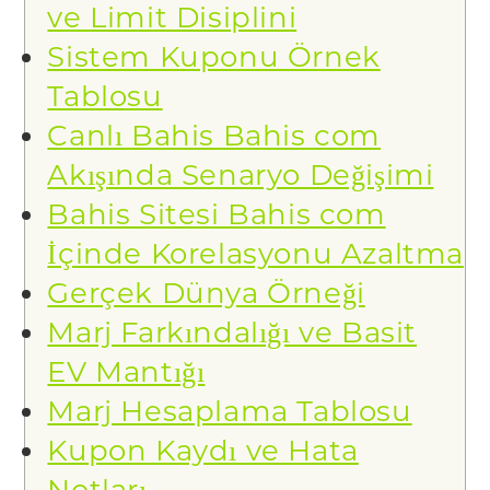
ve Limit Disiplini
Sistem Kuponu Örnek
Tablosu
Canlı Bahis Bahis com
Akışında Senaryo Değişimi
Bahis Sitesi Bahis com
İçinde Korelasyonu Azaltma
Gerçek Dünya Örneği
Marj Farkındalığı ve Basit
EV Mantığı
Marj Hesaplama Tablosu
Kupon Kaydı ve Hata