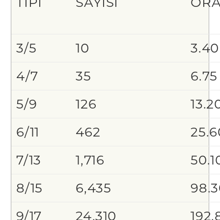
TIPI
SAYISI
OR
3/5
10
3.40
4/7
35
6.75
5/9
126
13.2
6/11
462
25.6
7/13
1,716
50.1
8/15
6,435
98.3
9/17
24,310
192.