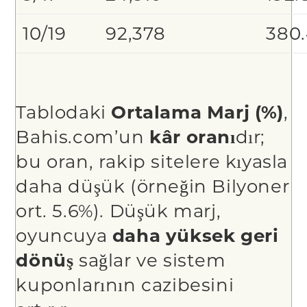
10/19
92,378
380
Tablodaki
Ortalama Marj (%)
,
Bahis.com’un
kâr oranı
dır;
bu oran, rakip sitelere kıyasla
daha düşük (örneğin Bilyoner
ort. 5.6%). Düşük marj,
oyuncuya
daha yüksek geri
dönüş
sağlar ve sistem
kuponlarının cazibesini