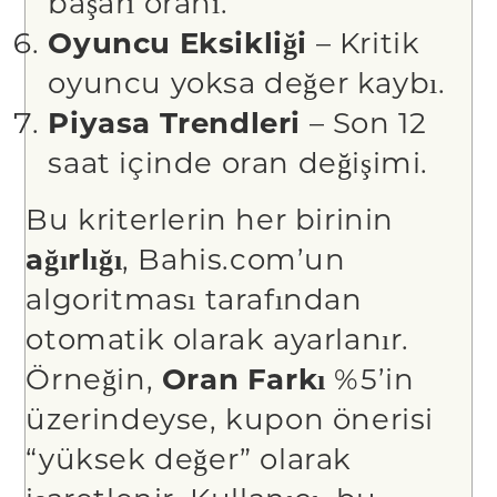
başarı oranı.
Oyuncu Eksikliği
– Kritik
oyuncu yoksa değer kaybı.
Piyasa Trendleri
– Son 12
saat içinde oran değişimi.
Bu kriterlerin her birinin
ağırlığı
, Bahis.com’un
algoritması tarafından
otomatik olarak ayarlanır.
Örneğin,
Oran Farkı
%5’in
üzerindeyse, kupon önerisi
“yüksek değer” olarak