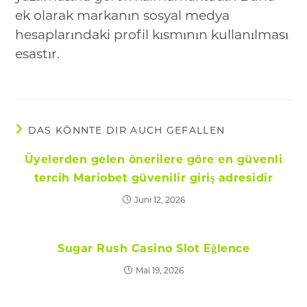
ek olarak markanın sosyal medya
hesaplarındaki profil kısmının kullanılması
esastır.
DAS KÖNNTE DIR AUCH GEFALLEN
Üyelerden gelen önerilere göre en güvenli
tercih Mariobet güvenilir giriş adresidir
Juni 12, 2026
Sugar Rush Casino Slot Eğlence
Mai 19, 2026