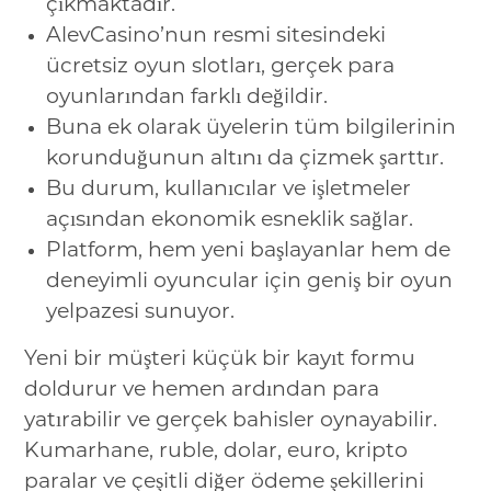
çıkmaktadır.
AlevCasino’nun resmi sitesindeki
ücretsiz oyun slotları, gerçek para
oyunlarından farklı değildir.
Buna ek olarak üyelerin tüm bilgilerinin
korunduğunun altını da çizmek şarttır.
Bu durum, kullanıcılar ve işletmeler
açısından ekonomik esneklik sağlar.
Platform, hem yeni başlayanlar hem de
deneyimli oyuncular için geniş bir oyun
yelpazesi sunuyor.
Yeni bir müşteri küçük bir kayıt formu
doldurur ve hemen ardından para
yatırabilir ve gerçek bahisler oynayabilir.
Kumarhane, ruble, dolar, euro, kripto
paralar ve çeşitli diğer ödeme şekillerini