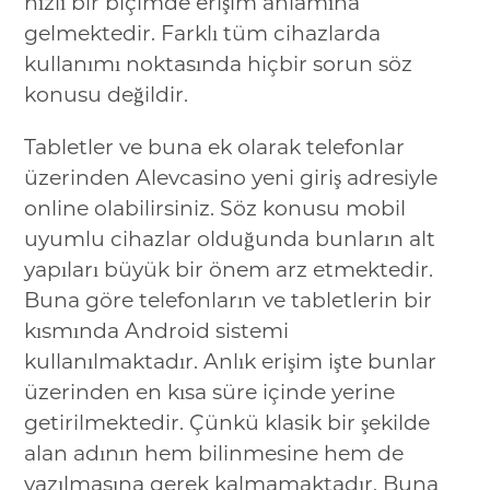
hızlı bir biçimde erişim anlamına
gelmektedir. Farklı tüm cihazlarda
kullanımı noktasında hiçbir sorun söz
konusu değildir.
Tabletler ve buna ek olarak telefonlar
üzerinden Alevcasino yeni giriş adresiyle
online olabilirsiniz. Söz konusu mobil
uyumlu cihazlar olduğunda bunların alt
yapıları büyük bir önem arz etmektedir.
Buna göre telefonların ve tabletlerin bir
kısmında Android sistemi
kullanılmaktadır. Anlık erişim işte bunlar
üzerinden en kısa süre içinde yerine
getirilmektedir. Çünkü klasik bir şekilde
alan adının hem bilinmesine hem de
yazılmasına gerek kalmamaktadır. Buna