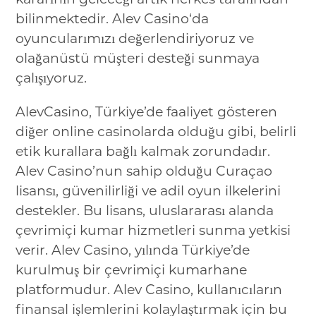
kararının geleceği artık herkes tarafından
bilinmektedir. Alev Casino‘da
oyuncularımızı değerlendiriyoruz ve
olağanüstü müşteri desteği sunmaya
çalışıyoruz.
AlevCasino, Türkiye’de faaliyet gösteren
diğer online casinolarda olduğu gibi, belirli
etik kurallara bağlı kalmak zorundadır.
Alev Casino’nun sahip olduğu Curaçao
lisansı, güvenilirliği ve adil oyun ilkelerini
destekler. Bu lisans, uluslararası alanda
çevrimiçi kumar hizmetleri sunma yetkisi
verir. Alev Casino, yılında Türkiye’de
kurulmuş bir çevrimiçi kumarhane
platformudur. Alev Casino, kullanıcıların
finansal işlemlerini kolaylaştırmak için bu