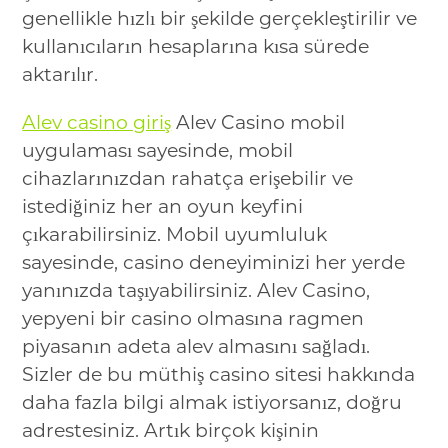
genellikle hızlı bir şekilde gerçekleştirilir ve
kullanıcıların hesaplarına kısa sürede
aktarılır.
Alev casino giriş
Alev Casino mobil
uygulaması sayesinde, mobil
cihazlarınızdan rahatça erişebilir ve
istediğiniz her an oyun keyfini
çıkarabilirsiniz. Mobil uyumluluk
sayesinde, casino deneyiminizi her yerde
yanınızda taşıyabilirsiniz. Alev Casino,
yepyeni bir casino olmasına ragmen
piyasanın adeta alev almasını sağladı.
Sizler de bu müthiş casino sitesi hakkında
daha fazla bilgi almak istiyorsanız, doğru
adrestesiniz. Artık birçok kişinin