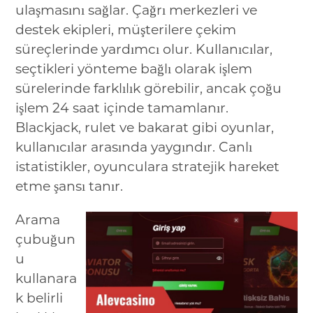
ulaşmasını sağlar. Çağrı merkezleri ve
destek ekipleri, müşterilere çekim
süreçlerinde yardımcı olur. Kullanıcılar,
seçtikleri yönteme bağlı olarak işlem
sürelerinde farklılık görebilir, ancak çoğu
işlem 24 saat içinde tamamlanır.
Blackjack, rulet ve bakarat gibi oyunlar,
kullanıcılar arasında yaygındır. Canlı
istatistikler, oyunculara stratejik hareket
etme şansı tanır.
Arama
çubuğun
u
kullanara
k belirli