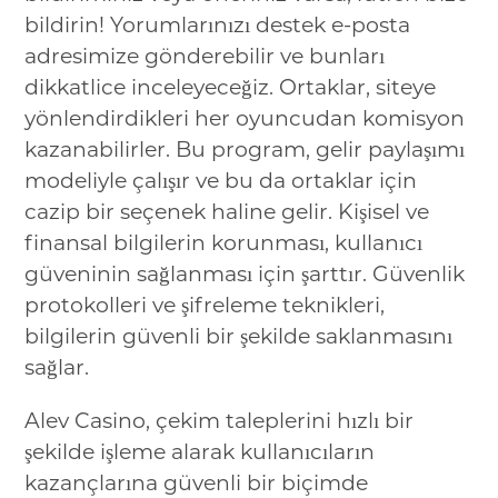
bildirin! Yorumlarınızı destek e-posta
adresimize gönderebilir ve bunları
dikkatlice inceleyeceğiz. Ortaklar, siteye
yönlendirdikleri her oyuncudan komisyon
kazanabilirler. Bu program, gelir paylaşımı
modeliyle çalışır ve bu da ortaklar için
cazip bir seçenek haline gelir. Kişisel ve
finansal bilgilerin korunması, kullanıcı
güveninin sağlanması için şarttır. Güvenlik
protokolleri ve şifreleme teknikleri,
bilgilerin güvenli bir şekilde saklanmasını
sağlar.
Alev Casino, çekim taleplerini hızlı bir
şekilde işleme alarak kullanıcıların
kazançlarına güvenli bir biçimde