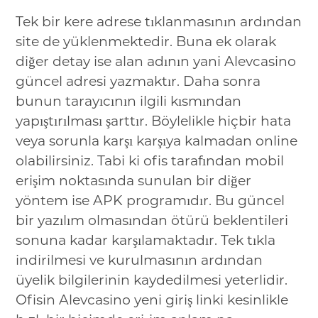
Tek bir kere adrese tıklanmasının ardından
site de yüklenmektedir. Buna ek olarak
diğer detay ise alan adının yani Alevcasino
güncel adresi yazmaktır. Daha sonra
bunun tarayıcının ilgili kısmından
yapıştırılması şarttır. Böylelikle hiçbir hata
veya sorunla karşı karşıya kalmadan online
olabilirsiniz. Tabi ki ofis tarafından mobil
erişim noktasında sunulan bir diğer
yöntem ise APK programıdır. Bu güncel
bir yazılım olmasından ötürü beklentileri
sonuna kadar karşılamaktadır. Tek tıkla
indirilmesi ve kurulmasının ardından
üyelik bilgilerinin kaydedilmesi yeterlidir.
Ofisin Alevcasino yeni giriş linki kesinlikle