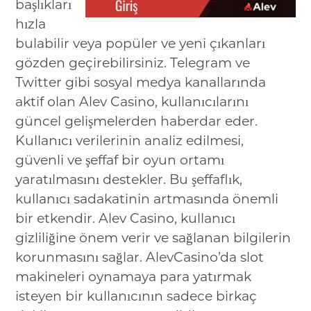
başlıkları
hızla
bulabilir veya popüler ve yeni çıkanları
gözden geçirebilirsiniz. Telegram ve
Twitter gibi sosyal medya kanallarında
aktif olan Alev Casino, kullanıcılarını
güncel gelişmelerden haberdar eder.
Kullanıcı verilerinin analiz edilmesi,
güvenli ve şeffaf bir oyun ortamı
yaratılmasını destekler. Bu şeffaflık,
kullanıcı sadakatinin artmasında önemli
bir etkendir. Alev Casino, kullanıcı
gizliliğine önem verir ve sağlanan bilgilerin
korunmasını sağlar. AlevCasino’da slot
makineleri oynamaya para yatırmak
isteyen bir kullanıcının sadece birkaç